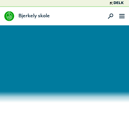
DELK
Bjerkely skole