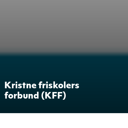
Kristne friskolers
forbund (KFF)
Skolen er medlem av KFF som ivaretar de kristne