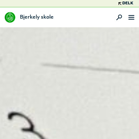
DELK
Bjerkely skole