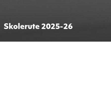
Skolerute 2025-26
Skolerute 2025-26
August
(10 skoledager): Første skoledag:
mandag 18/8
September
(22 skoledager)
Oktober
(18 skoledager): Høstferie uke 41:
mandag 6/10 – fredag 10/10