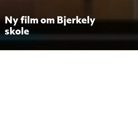
Ny film om Bjerkely
skole
Vi er stolte av å presentere en ny film
om skolen vår.
9. jan. 2023
Opptakene er gjort i juni 2022 og viser glimt fra
skolehverdagen vår. Glimtene gir et godt innblikk
i noe av det gode vi har å tilby elevene våre.