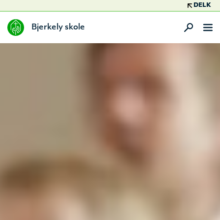
DELK
Bjerkely skole