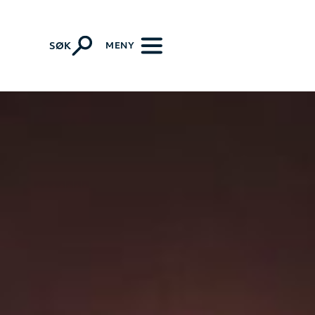
MENY
SØK