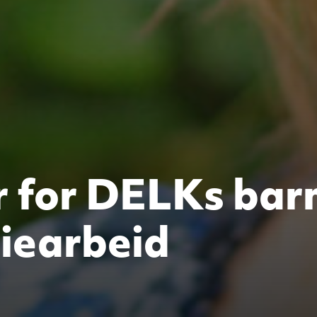
r for DELKs bar
liearbeid