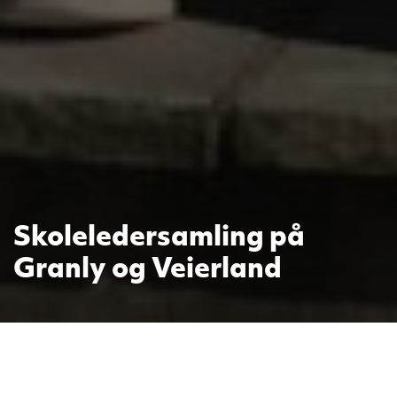
Skoleledersamling på
Granly og Veierland
8. august hadde skolelederne i DELK