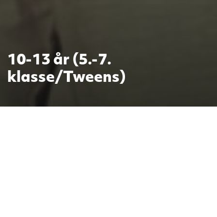
10-13 år (5.-7.
klasse/Tweens)
22. mars 2023
Tekst: Øyvind Døvik
Et avgjørende satsingsområde
Flere kirker opplever at barn som vokser opp i
menigheten, begynner å forlate den så tidlig som i
10-13 års alderen. Derfor er det avgjørende viktig