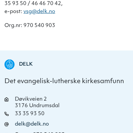
35 93 50 / 46 46 70 42,
e-post:
vsg@delk.no
Org.nr: 970 540 903
DELK
Det evangelisk-lutherske kirkesamfunn
Døvikveien 2
3176 Undrumsdal
33 35 93 50
delk@delk.no