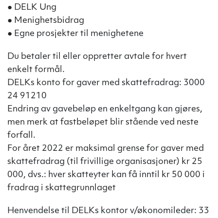
● DELK Ung
● Menighetsbidrag
● Egne prosjekter til menighetene
Du betaler til eller oppretter avtale for hvert
enkelt formål.
DELKs konto for gaver med skattefradrag: 3000
24 91210
Endring av gavebeløp en enkeltgang kan gjøres,
men merk at fastbeløpet blir stående ved neste
forfall.
For året 2022 er maksimal grense for gaver med
skattefradrag (til frivillige organisasjoner) kr 25
000, dvs.: hver skatteyter kan få inntil kr 50 000 i
fradrag i skattegrunnlaget
Henvendelse til DELKs kontor v/økonomileder: 33