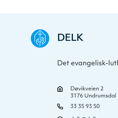
DELK
Det evangelisk-lu
Døvikveien 2
3176 Undrumsdal
33 35 93 50