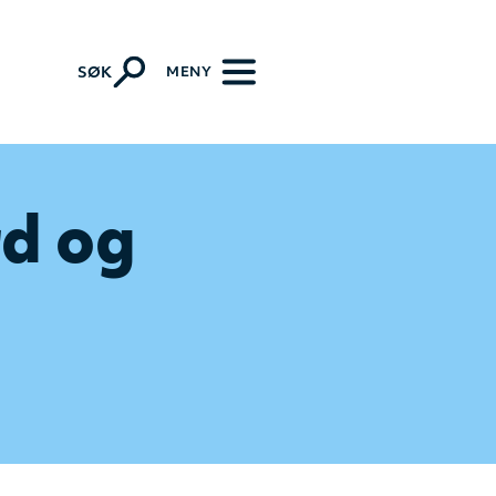
MENY
SØK
d og