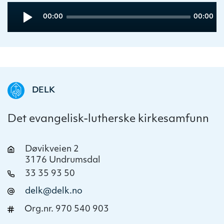
Audio
Current
Total
00:00
00:00
Player
time
duration
DELK
Det evangelisk-lutherske kirkesamfunn
Døvikveien 2
3176 Undrumsdal
33 35 93 50
delk@delk.no
Org.nr. 970 540 903