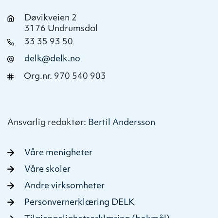
Døvikveien 2
3176 Undrumsdal
33 35 93 50
delk@delk.no
Org.nr. 970 540 903
Ansvarlig redaktør:
Bertil Andersson
Våre menigheter
Våre skoler
Andre virksomheter
Personvernerklæring DELK