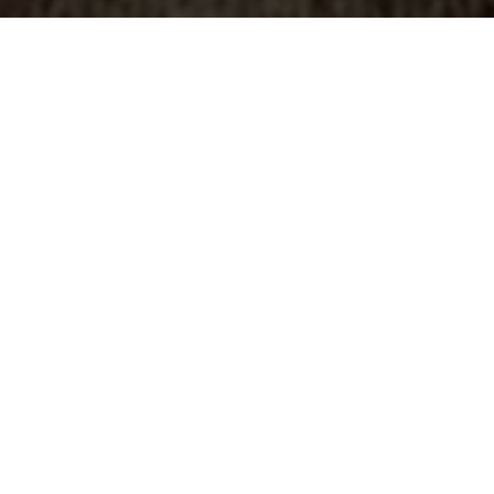
Spørsmål 6
Hva er hovedformålet med
personopplysningsloven?
Sikre lik praksis for håndtering av
informasjon i offentlige og private
virksomheter
Beskytte enkeltpersoner mot krenkelser
av personvernet