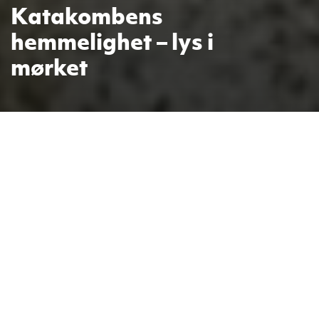
Katakombens
hemmelighet – lys i
mørket
Det skjuler seg en hemmelighet i
Priscilla-katakombene i utkanten av
Roma. Personalet på Moe skole har
nettopp vært på personaltur til
Roma. Den evige stad.