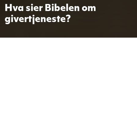
Hva sier Bibelen om
givertjeneste?
Ingen blir frelst fordi de gir mye, men
ved å følge noen bibelske
giverprinsipper, er man på sporet av
Guds vilje for økonomien sin.
5. sep.
Tekst og foto: Terje
2015
Simonsen