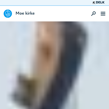
DELK
Moe kirke