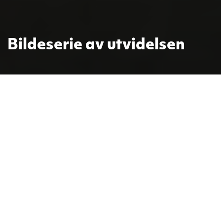
Bildeserie av utvidelsen
En omfattende byggeprosess for å
utvide kirkerommet og få nytt allrom
og personalrom startet 12. juni
2017. Rommene ble innviet nesten
på dagen ett år senere, 10. juni
2018. Se bildene fra