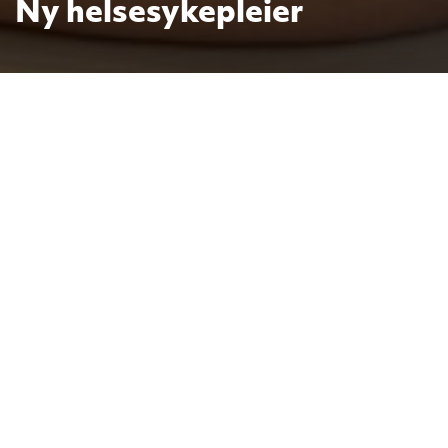
Ny helsesykepleier
Etter en tid uten fast helsesykepleier
er vi glade for å ønske Maria
Bjørndal velkommen til oss.
12. aug.
Tekst og foto: Terje
2025
Simonsen
Sandefjord kommune har tildelt oss en stilling i
50% som helsesykepleierkvote. Det er en størrelse
vi er godt fornøyd med. Tirsdag og onsdag blir