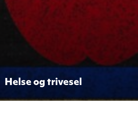
Helse og trivesel
Foto: https://pixabay.com/no/photos/b%c3%b8ker-
kloden-notisbok-lesehest-3447976/