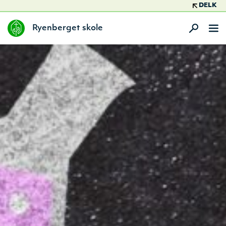
DELK
Ryenberget skole