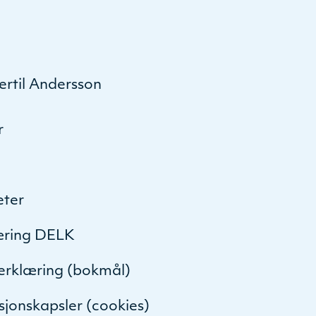
ertil Andersson
r
eter
æring DELK
serklæring (bokmål)
sjonskapsler (cookies)