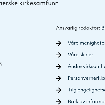
therske kirkesamfunn
Ansvarlig redaktør:
B
Våre menighete
Våre skoler
3
Andre virksomh
Personvernerkl
Tilgjengelighet
Bruk av informa