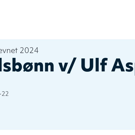
evnet 2024
sbønn v/ Ulf A
-22