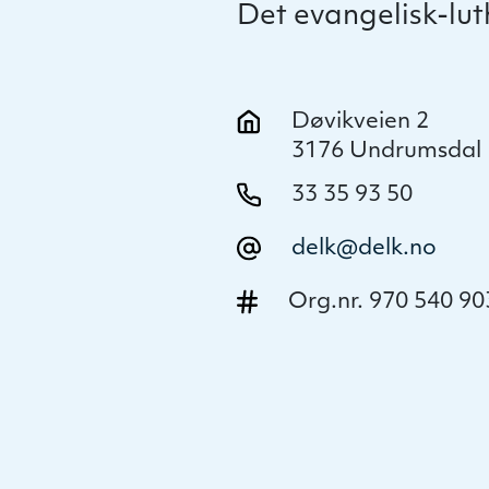
Det evangelisk-lu
Døvikveien 2
3176 Undrumsdal
33 35 93 50
delk@delk.no
Org.nr. 970 540 90