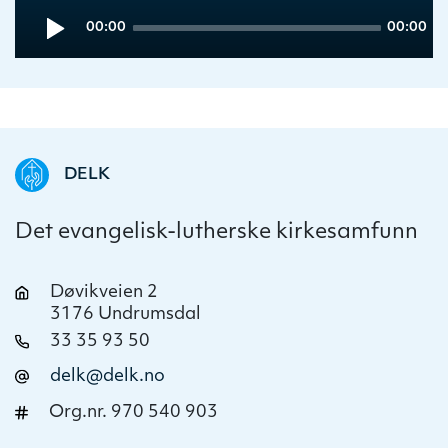
Audio
Current
Total
00:00
00:00
Player
time
duration
DELK
Det evangelisk-lutherske kirkesamfunn
Døvikveien 2
3176 Undrumsdal
33 35 93 50
delk@delk.no
Org.nr. 970 540 903